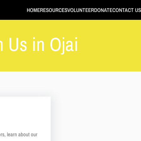
HOME
RESOURCES
VOLUNTEER
DONATE
CONTACT US
 Us in Ojai
rs, learn about our