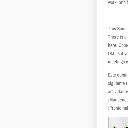
work, and 
This Sunday
There is a
here. Come
DM us if y
meetings c
Este domin
siguiente 
actividade
¡Mándenos 
¡Pronto ha