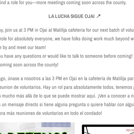
find a role for you—more meetings coming soon across the county.
LA LUCHA SIGUE OJAI 📍
, join us at 3 PM in Ojai at Matilija cafeteria for our next batch of vol
 role for absolutely everyone, we have folks doing work much beyond 
 by and meet our team!
ou have any questions or would like to talk to someone before coming!
oming soon across the county!
go, únase a nosotros a las 3 PM en Ojai en la cafetería de Matilija pa
reunion de voluntarios. Hay un rol para absolutamente todos, tenemos
s mucho más allá de lo que se puede mostrar aquí. ¡Ven a conocer a n
un mensaje directo si tiene alguna pregunta o quiere hablar con algui
bra más reuniones de voluntarios en todo el condado!