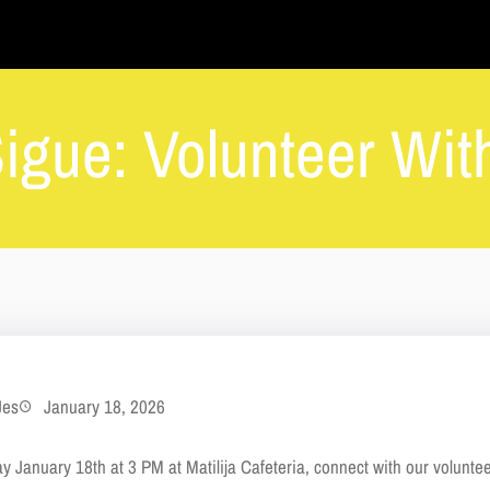
igue: Volunteer With
Jes
January 18, 2026
y January 18th at 3 PM at Matilija Cafeteria, connect with our voluntee