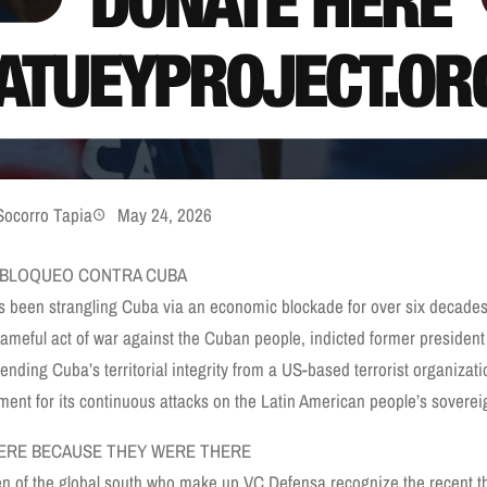
Socorro Tapia
May 24, 2026
 BLOQUEO CONTRA CUBA
 been strangling Cuba via an economic blockade for over six decades
hameful act of war against the Cuban people, indicted former president
ending Cuba’s territorial integrity from a US-based terrorist organiza
ent for its continuous attacks on the Latin American people’s soverei
ERE BECAUSE THEY WERE THERE
en of the global south who make up VC Defensa recognize the recent t