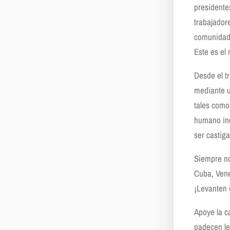
presidente
trabajador
comunidade
Este es el
Desde el t
mediante u
tales como
humano inc
ser castiga
Siempre no
Cuba, Vene
¡Levanten 
Apoye la c
padecen le