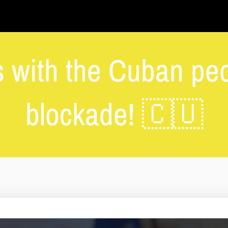
 with the Cuban peo
blockade! 🇨🇺