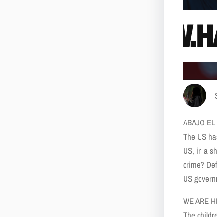
ABAJO EL
The US has
US, in a s
crime? Def
US governm
WE ARE H
The childr