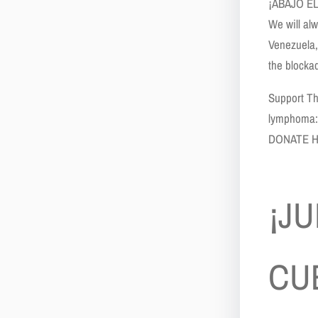
¡ABAJO E
We will al
Venezuela,
the blockad
Support Th
lymphoma
DONATE 
¡J
CU