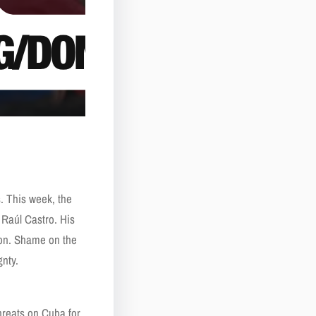
. This week, the
 Raúl Castro. His
tion. Shame on the
gnty.
hreats on Cuba for