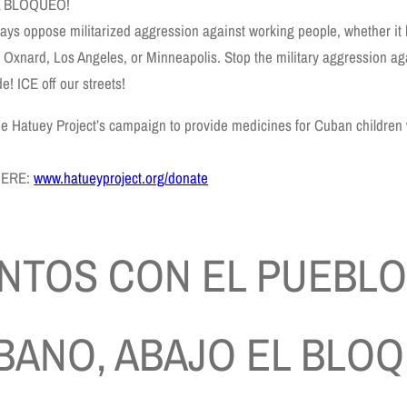
L BLOQUEO!
ways oppose militarized aggression against working people, whether it
 Oxnard, Los Angeles, or Minneapolis. Stop the military aggression a
e! ICE off our streets!
e Hatuey Project’s campaign to provide medicines for Cuban children
:
HERE:
www.hatueyproject.org/donate
UNTOS CON EL PUEBL
BANO, ABAJO EL BLOQ