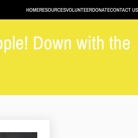
HOME
RESOURCES
VOLUNTEER
DONATE
CONTACT US
ple! Down with the