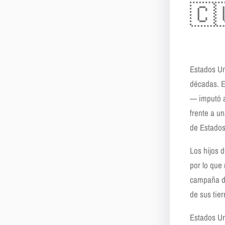
🇨
Estados Un
décadas. E
— imputó a
frente a u
de Estados
Los hijos 
por lo que
campaña de
de sus tier
Estados Un