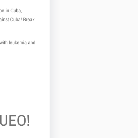
 be in Cuba,
gainst Cuba! Break
 with leukemia and
O
UEO!