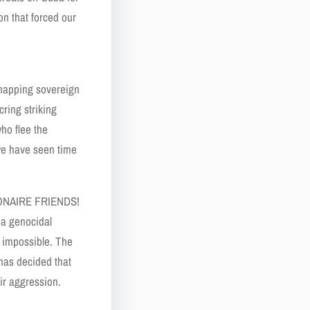
on that forced our
idnapping sovereign
ring striking
ho flee the
 we have seen time
ONAIRE FRIENDS!
 a genocidal
e impossible. The
has decided that
ir aggression.