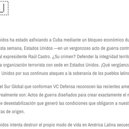
🇺
idos ha estado asfixiando a Cuba mediante un bloqueo económico du
sta semana, Estados Unidos —en un vergonzoso acto de guerra contr
l expresidente Raúl Castro. ¿Su crimen? Defender la integridad territ
na organización terrorista con sede en Estados Unidos. ¡Qué vergüenz
 Unidos por sus continuos ataques a la soberanía de los pueblos lati
del Sur Global que conforman VC Defensa reconocen las recientes am
 realmente son: Actos de guerra diseñados para crear exactamente el 
 desestabilización que generó las condiciones que obligaron a nuestr
ras de origen.
idos intenta destruir el propio modo de vida en América Latina secue