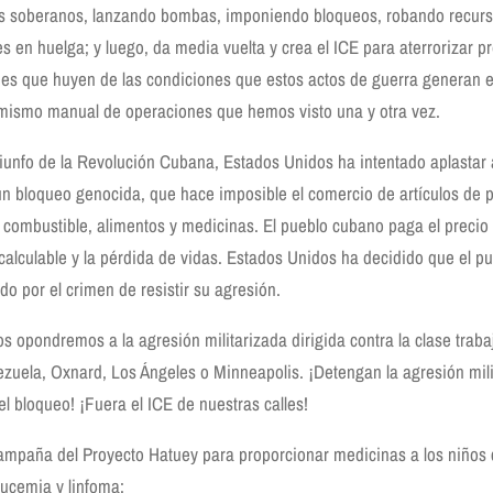
s soberanos, lanzando bombas, imponiendo bloqueos, robando recur
es en huelga; y luego, da media vuelta y crea el ICE para aterrorizar p
s que huyen de las condiciones que estos actos de guerra generan e
 mismo manual de operaciones que hemos visto una y otra vez.
riunfo de la Revolución Cubana, Estados Unidos ha intentado aplastar
n bloqueo genocida, que hace imposible el comercio de artículos de 
 combustible, alimentos y medicinas. El pueblo cubano paga el precio
alculable y la pérdida de vidas. Estados Unidos ha decidido que el 
do por el crimen de resistir su agresión.
s opondremos a la agresión militarizada dirigida contra la clase traba
zuela, Oxnard, Los Ángeles o Minneapolis. ¡Detengan la agresión mili
el bloqueo! ¡Fuera el ICE de nuestras calles!
ampaña del Proyecto Hatuey para proporcionar medicinas a los niños
ucemia y linfoma: