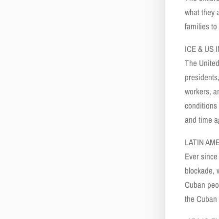
what they a
families to
ICE & US
The United
presidents
workers, a
conditions
and time a
LATIN AM
Ever since
blockade, 
Cuban peop
the Cuban 